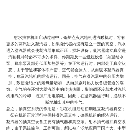
射水抽
在机组启动过程中，锅炉点火汽轮机进汽暖机时，将有
更多的蒸汽进入凝汽器，如果凝汽器内没有建立一定的真空，汽水
进入凝汽器就会使凝汽器形成正压，损坏设备，凝汽器建立真空是
汽轮机冲转必不可少的条件。你期期及一些低压设备（如凝结水
泵、疏水泵及部分低压加热器等）在正常运行时，内部处于真空状
态，由于管道和客体不严密，空气就会漏入，从而破坏凝汽器真
空，危及汽轮机的经济运行。同是，空气在凝汽器中的分压力增
加，致使凝结水的溶氧量增加，从而加剧对热力设备级管道的腐
蚀。空气的在还增大凝汽器中的传热热阻，影响循环冷却水对汽轮
机排汽的冷却，增加厂用电消耗。因此，在凝汽器运行时，必须不
断地抽出其中的空气。
总之，抽真空系统的作用是：①在机组启动初期建立凝汽器真空；
②在机组正常运行中保持凝汽器真空，确保机组的经济运行。
凝汽器的抽真空设备主要有抽气器和真空泵。射术抽气器抽真空系
统，由于系统简单、工作可靠，所以被广泛地应用于国产大、中型