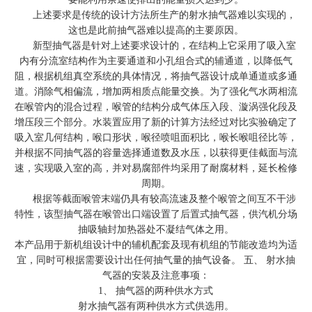
上述要求是传统的设计方法所生产的射水抽气器难以实现的，
这也是此前抽气器难以提高的主要原因。
新型抽气器是针对上述要求设计的，在结构上它采用了吸入室
内有分流室结构作为主要通道和小孔组合式的辅通道，以降低气
阻，根据机组真空系统的具体情况，将抽气器设计成单通道或多通
道。消除气相偏流，增加两相质点能量交换。为了强化气水两相流
在喉管内的混合过程，喉管的结构分成气体压入段、漩涡强化段及
增压段三个部分。水装置应用了新的计算方法经过对比实验确定了
吸入室几何结构，喉口形状，喉径喷咀面积比，喉长喉咀径比等，
并根据不同抽气器的容量选择通道数及水压，以获得更佳截面与流
速，实现吸入室的高，并对易腐部件均采用了耐腐材料，延长检修
周期。
根据等截面喉管末端仍具有较高流速及整个喉管之间互不干涉
特性，该型抽气器在喉管出口端设置了后置式抽气器，供汽机分场
抽吸轴封加热器处不凝结气体之用。
本产品用于新机组设计中的辅机配套及现有机组的节能改造均为适
宜，同时可根据需要设计出任何抽气量的抽气设备。
五、
射水抽
气器
的安装及注意事项：
1、 抽气器的两种供水方式
射水抽气器有两种供水方式供选用。