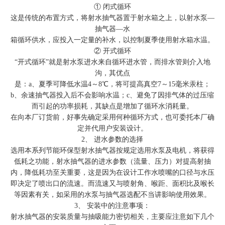
① 闭式循环
这是传统的布置方式，将射水抽气器置于射水箱之上，以射水泵—
抽气器—水
箱循环供水，应投入一定量的补水，以控制夏季使用射水箱水温。
② 开式循环
“开式循环”就是射水泵进水来自循环进水管，而排水管则介入地
沟，其优点
是：a、夏季可降低水温4～8℃，将可提高真空7～15毫米汞柱；
b、余速抽气器投入后不会影响水温；c、避免了因排气体的过压缩
而引起的功率损耗，其缺点是增加了循环水消耗量。
在向本厂订货前，好事先确定采用何种循环方式，也可委托本厂确
定并代用户安装设计。
2、 进水参数的选择
选用本系列节能环保型射水抽气器按规定选用水泵及电机，将获得
低耗之功能，射水抽气器的进水参数（流量、压力）对提高射抽
内，降低耗功至关重要，这是因为在设计工作水喷嘴的口径与水压
即决定了喷出口的流速。而流速又与喷射角、喉距、面积比及喉长
等因素有关，如采用的水泵与抽气器选配不当讲影响使用效果。
3、 安装中的注意事项：
射水抽气器的安装质量与抽吸能力密切相关，主要应注意如下几个