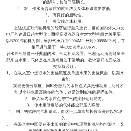
的影响，检修间隔期长。
2、 对工作水所含杂质的质量浓度及体积浓度要求低。
3、 有良好的启动性。
4、 可实现余速利用。
上述优点对汽轮机组的经济运行至关重要，当前国内外火力发
电厂的建设日趋大型化，而提高凝汽器真空对大型机组尤关重要。
以N200汽轮机为例，当排气压力由0.004MPa升到0.0055MPa时，在
相同进气量下，将少发功率2000KW。
射水抽气器是一种典型的水、气两相流装置。气相运动所需能量全
部来自水束，气体是在水质点裹胁下运动的。欲求更好地完成这一
交换就必须：
1、 在吸入室中选取水的更佳流速及单股水束的更佳截面，以期水
束能
实现更佳分散度，同时分散后的水质点又具更佳动量，此时才
能以小的水量裹胁多的气体，这是达到低耗的起码条件。
2、 吸入室内水质点与空气的接触达到均匀。
3、 使水束所裹胁的气体能全部压入喉管。
4、 制止初始段的气相返流，而这一点单靠加长喉管是难以实现
的。
5、 在混合室中既要在不太长的喉管中实现两相流的均匀混合，又
要能利用余速使排出的能量损失达到少。