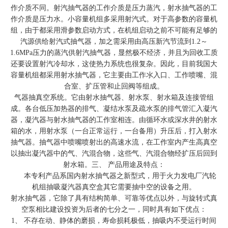
作介质不同。射汽抽气器的工作介质是压力蒸汽，射水抽气器的工
作介质是压力水。小容量机组多采用射汽式。对于高参数的容量机
组，由于都采用滑参数启动方式，在机组启动之前不可能有足够的
汽源供给射汽式抽气器，加之需采用由高压新汽节流到1.2～
1.6MPa压力的蒸汽供射汽抽气器，显然极不经济，并且为回收工质
还要设置射汽冷却水，这使热力系统也很复杂。因此，目前我国大
容量机组都采用射水抽气器，它主要由工作氺入口、工作喷嘴、混
合室、扩压管和止回阀等组成。
气器抽真空系统。它由射水抽气器、射水泵、射水箱及连接管组
成。各台低压加热器的排气、凝结水泵及疏水泵的排气管汇入凝汽
器，凝汽器与射水抽气器的工作室相连。由循环水或深水井的射水
箱的水，用射水泵（一台正常运行，一台备用）升压后，打入射水
抽气器。抽气器中喷嘴喷射出的高速水流，在工作室内产生高真空
以抽出凝汽器中的气、汽混合物，这些气、汽混合物经扩压后回到
射水箱。
三、 产品用途及特点：
本专利产品系国内射水抽气器之新型式，用于火力发电厂汽轮
机组抽吸凝汽器真空盒其它需要抽中空的设备之用。
射水抽气器，它除了具有结构简单、可靠等优点以外，与旋转式真
空泵相比建设投资为后者的七分之一，同时具有如下优点：
1、 不存在动、静体的磨损，寿命损耗极低，抽吸内不受运行时间