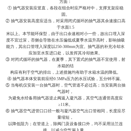
方面：
① 抽气器安装应竖直，各段在组合时应严格对中，支撑支架应稳
固。
② 抽气器安装高度应适当，对采用闭式循环的抽气器其余速接口高
于水面1.5
米以上。本节能环保型，由于出口余速相对小一些，故出口埋入深
度不宜过深，否侧会导致在水压偏低或夏季水温升高时，影响抽吸
能力，其出口管埋入深度以250-300mm为宜。抽气器的补充冷却水
应加至水泵进口处，以发挥其冷却效果。
③ 对闭式循环的抽气器，在夏季，其下置式的抽气器不宜使用，射
水箱的结
构应有利于空气的排出，上述措施均有助于水箱水温的降低。
④ 抽气器本体安装前应经0.5MPa压力的水压试验，五分钟不漏。
⑤ 当每机仅安装一台抽气器时，空气管道不必过高；当安装两台抽
气器时，
为避免水经备用抽气器逆止阀返入凝汽器，其空气连通管高度应
≥11米。
⑥ 抽气器空气进管口口径一般与凝汽器空气出口管相同，长度应尽
量缩短，
以降低阻力；在管道上，除阀门及设备接口外，均不采用法兰连
接，以减少空气漏入量。